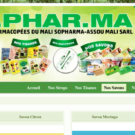
Accueil
Nos Sirops
Nos Tisanes
Nos Savons
N
Savon Citron
Savon Moringa