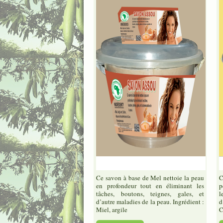
Ce savon à base de Mel nettoie la peau
C
en profondeur tout en éliminant les
p
tâches, boutons, teignes, gales, et
l
d’autre maladies de la peau. Ingrédient :
d
Miel, argile
C