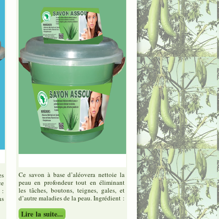
Ce savon à base d’aléovera nettoie la
es
peau en profondeur tout en éliminant
ce
les tâches, boutons, teignes, gales, et
 :
d’autre maladies de la peau. Ingrédient :
ns
Lire la suite...